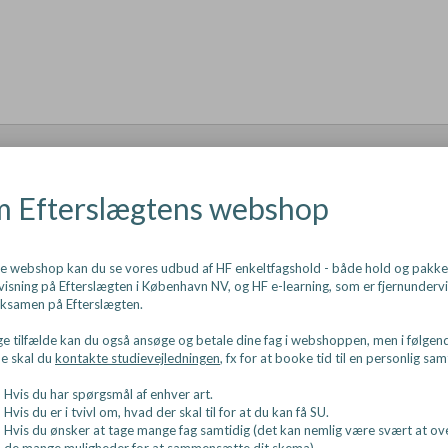
1
 Efterslægtens webshop
ne webshop kan du se vores udbud af HF enkeltfagshold - både hold og pakk
isning på Efterslægten i København NV, og HF e-learning, som er fjernunderv
ksamen på Efterslægten.
e tilfælde kan du også ansøge og betale dine fag i webshoppen, men i følgen
de skal du
kontakte studievejledningen
, fx for at booke tid til en personlig sam
Hvis du har spørgsmål af enhver art.
Hvis du er i tvivl om, hvad der skal til for at du kan få SU.
Hvis du ønsker at tage mange fag samtidig (det kan nemlig være svært at ov