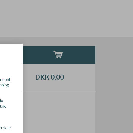
2
3
4
5
DKK 0,00
er med
isning
de
tale:
erskue