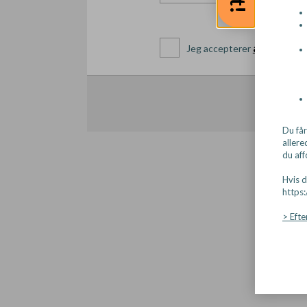
ansøgnings
Jeg accepterer
Du få
allere
du aff
Hvis d
https
> Eft