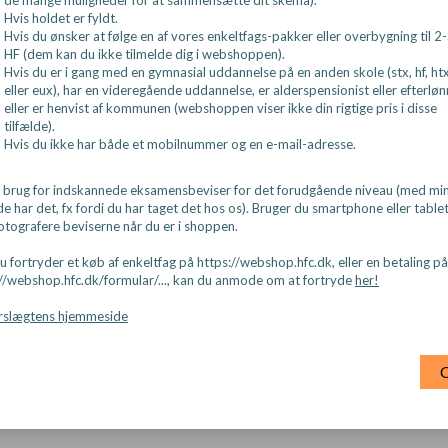
de mange muligheder for at sammensætte dit skema).
Hvis holdet er fyldt.
Hvis du ønsker at følge en af vores enkeltfags-pakker eller overbygning til 2-
HF (dem kan du ikke tilmelde dig i webshoppen).
-, handels- og betalingsbetingelser
Hvis du er i gang med en gymnasial uddannelse på en anden skole (stx, hf, ht
eller eux), har en videregående uddannelse, er alderspensionist eller efterløn
eller er henvist af kommunen (webshoppen viser ikke din rigtige pris i disse
tilfælde).
Hvis du ikke har både et mobilnummer og en e-mail-adresse.
r brug for indskannede eksamensbeviser for det forudgående niveau (med min
de har det, fx fordi du har taget det hos os). Bruger du smartphone eller tablet
otografere beviserne når du er i shoppen.
u fortryder et køb af enkeltfag på https://webshop.hfc.dk, eller en betaling på
://webshop.hfc.dk/formular/..., kan du anmode om at fortryde
her!
erslægtens hjemmeside