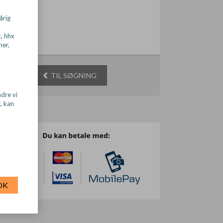
årig
x, hhx
ner,
TIL SØGNING
dre vi
, kan
OK