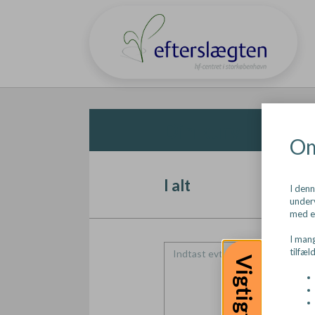
Din kurv
Om
I alt
I den
underv
med e
I mang
tilfæl
Vigtigt!